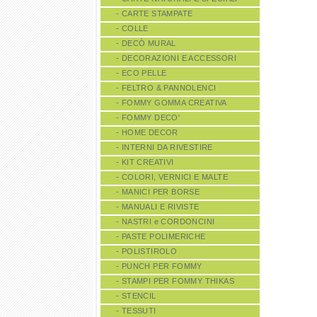
- CARTE STAMPATE
- COLLE
- DECÒ MURAL
- DECORAZIONI E ACCESSORI
- ECO PELLE
- FELTRO & PANNOLENCI
- FOMMY GOMMA CREATIVA
- FOMMY DECO'
- HOME DECOR
- INTERNI DA RIVESTIRE
- KIT CREATIVI
- COLORI, VERNICI E MALTE
- MANICI PER BORSE
- MANUALI E RIVISTE
- NASTRI e CORDONCINI
- PASTE POLIMERICHE
- POLISTIROLO
- PUNCH PER FOMMY
- STAMPI PER FOMMY THIKAS
- STENCIL
- TESSUTI