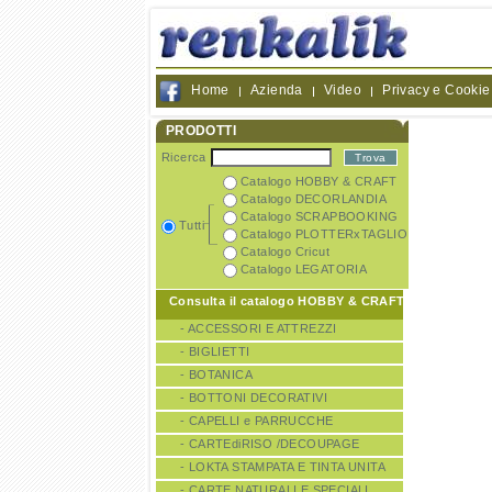
Home
Azienda
Video
Privacy e Cookie
PRODOTTI
Ricerca
Catalogo HOBBY & CRAFT
Catalogo DECORLANDIA
Catalogo SCRAPBOOKING
Tutti
Catalogo PLOTTERxTAGLIO
Catalogo Cricut
Catalogo LEGATORIA
Consulta il catalogo HOBBY & CRAFT
- ACCESSORI E ATTREZZI
- BIGLIETTI
- BOTANICA
- BOTTONI DECORATIVI
- CAPELLI e PARRUCCHE
- CARTEdiRISO /DECOUPAGE
- LOKTA STAMPATA E TINTA UNITA
- CARTE NATURALI E SPECIALI