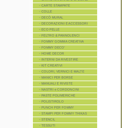
- CARTE STAMPATE
- COLLE
- DECÒ MURAL
- DECORAZIONI E ACCESSORI
- ECO PELLE
- FELTRO & PANNOLENCI
- FOMMY GOMMA CREATIVA
- FOMMY DECO'
- HOME DECOR
- INTERNI DA RIVESTIRE
- KIT CREATIVI
- COLORI, VERNICI E MALTE
- MANICI PER BORSE
- MANUALI E RIVISTE
- NASTRI e CORDONCINI
- PASTE POLIMERICHE
- POLISTIROLO
- PUNCH PER FOMMY
- STAMPI PER FOMMY THIKAS
- STENCIL
- TESSUTI