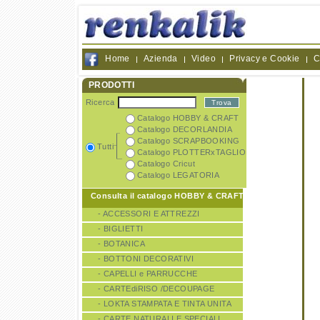
Home
Azienda
Video
Privacy e Cookie
C
PRODOTTI
Ricerca
Catalogo HOBBY & CRAFT
Catalogo DECORLANDIA
Catalogo SCRAPBOOKING
Tutti
Catalogo PLOTTERxTAGLIO
Catalogo Cricut
Catalogo LEGATORIA
Consulta il catalogo HOBBY & CRAFT
- ACCESSORI E ATTREZZI
- BIGLIETTI
- BOTANICA
- BOTTONI DECORATIVI
- CAPELLI e PARRUCCHE
- CARTEdiRISO /DECOUPAGE
- LOKTA STAMPATA E TINTA UNITA
- CARTE NATURALI E SPECIALI